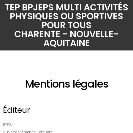
Aller
TEP BPJEPS MULTI ACTIVITÉS
au
PHYSIQUES OU SPORTIVES
contenu
POUR TOUS
CHARENTE - NOUVELLE-
AQUITAINE
Mentions légales
Éditeur
IRSS
2, place Clémence Lefeuvre