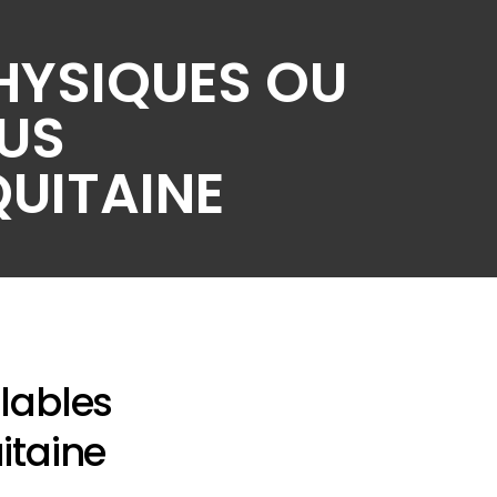
PHYSIQUES OU
US
UITAINE
alables
itaine