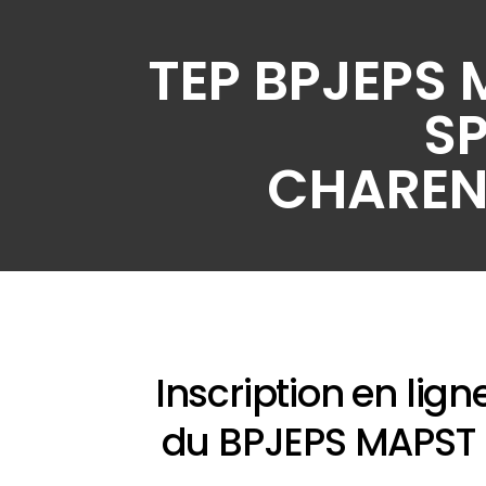
Aller
au
TEP BPJEPS 
contenu
S
CHAREN
Inscription en lig
du BPJEPS MAPST 