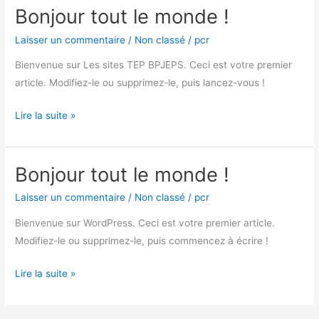
Bonjour tout le monde !
Bonjour
tout
Laisser un commentaire
/
Non classé
/
pcr
le
Bienvenue sur Les sites TEP BPJEPS. Ceci est votre premier
monde !
article. Modifiez-le ou supprimez-le, puis lancez-vous !
Lire la suite »
Bonjour tout le monde !
Bonjour
tout
Laisser un commentaire
/
Non classé
/
pcr
le
Bienvenue sur WordPress. Ceci est votre premier article.
monde !
Modifiez-le ou supprimez-le, puis commencez à écrire !
Lire la suite »